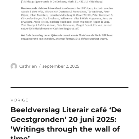
Auteur
Geplaatst
Cathrien
september 2, 2025
op
Bericht
VORIGE
navigatie
Beeldverslag Literair café ‘De
Vorig
bericht:
Geestgronden’ 20 juni 2025:
‘Writings through the wall of
time’.