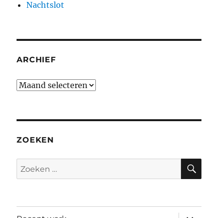
Nachtslot
ARCHIEF
Archief
ZOEKEN
ZO
Zoeken
naar:
submen