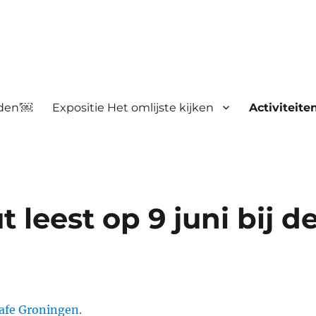
nden’￼
Expositie Het omlijste kijken
Activiteite
 leest op 9 juni bij d
cafe Groningen.