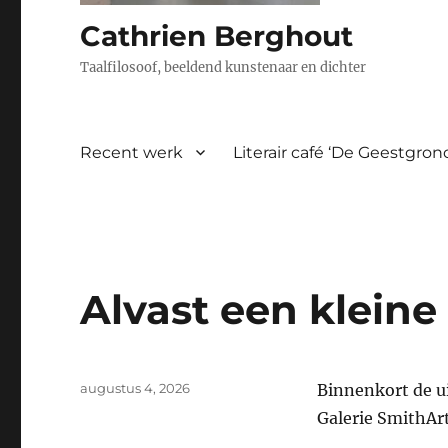
Cathrien Berghout
Taalfilosoof, beeldend kunstenaar en dichter
Recent werk
Literair café ‘De Geestgro
Alvast een kleine
Geplaatst
augustus 4, 2026
Binnenkort de u
op
Galerie SmithAr