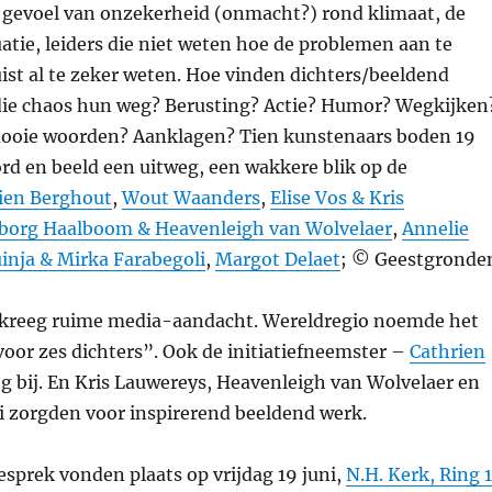
t gevoel van onzekerheid (onmacht?) rond klimaat, de
uatie, leiders die niet weten hoe de problemen aan te
uist al te zeker weten. Hoe vinden dichters/beeldend
die chaos hun weg? Berusting? Actie? Humor? Wegkijken
ooie woorden? Aanklagen? Tien kunstenaars boden 19
rd en beeld een uitweg, een wakkere blik op de
ien Berghout
,
Wout Waanders
,
Elise Vos & Kris
borg Haalboom & Heavenleigh van Wolvelaer
,
Annelie
inja & Mirka Farabegoli
,
Margot Delaet
; © Geestgronde
kreeg ruime media-aandacht. Wereldregio noemde het
oor zes dichters”. Ook de initiatiefneemster –
Cathrien
g bij. En Kris Lauwereys, Heavenleigh van Wolvelaer en
i zorgden voor inspirerend beeldend werk.
sprek vonden plaats op vrijdag 19 juni,
N.H. Kerk, Ring 1