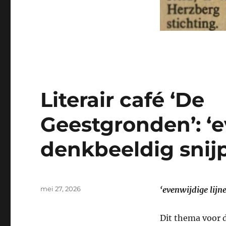
Literair café ‘De
Geestgronden’: ‘e
denkbeeldig snij
Geplaatst
mei 27, 2026
‘evenwijdige lijn
op
Dit thema voor d