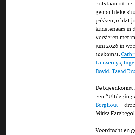
ontstaan uit he
geopolitieke sit
pakken, of dat j
kunstenaars in 
Versieren met m
juni 2026 in woo
toekomst.
Cathr
Lauwereys
,
Inge
David
,
Tsead Bru
De bijeenkomst 
een “Uitdaging v
Berghout
– droe
Mirka Farabegol
Voordracht en ge