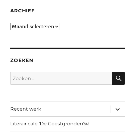
ARCHIEF
Archief
ZOEKEN
ZO
Zoeken
naar:
submen
Recent werk
uitvouw
Literair café ‘De Geestgronden’￼