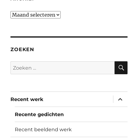
Archief
ZOEKEN
ZO
Zoeken
naar:
submen
Recent werk
uitvouw
Recente gedichten
Recent beeldend werk