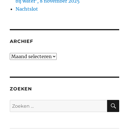
bij water’, 8 november 2025
Nachtslot
ARCHIEF
Archief
ZOEKEN
ZO
Zoeken
naar: