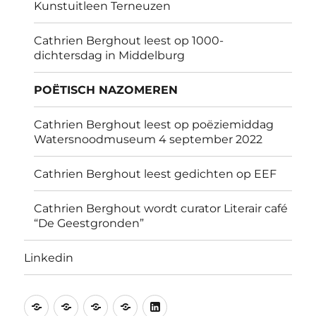
Kunstuitleen Terneuzen
Cathrien Berghout leest op 1000-
dichtersdag in Middelburg
POËTISCH NAZOMEREN
Cathrien Berghout leest op poëziemiddag
Watersnoodmuseum 4 september 2022
Cathrien Berghout leest gedichten op EEF
Cathrien Berghout wordt curator Literair café
“De Geestgronden”
Linkedin
Recent
Literair
Expositie
Activiteiten
Linkedin