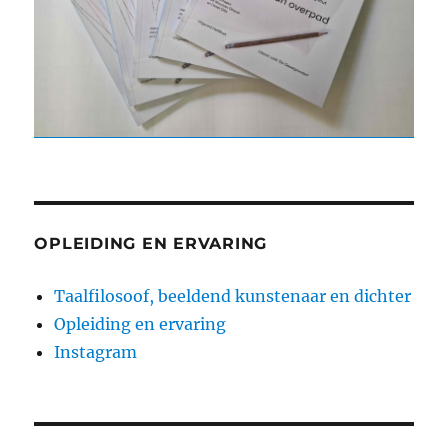
OPLEIDING EN ERVARING
Taalfilosoof, beeldend kunstenaar en dichter
Opleiding en ervaring
Instagram