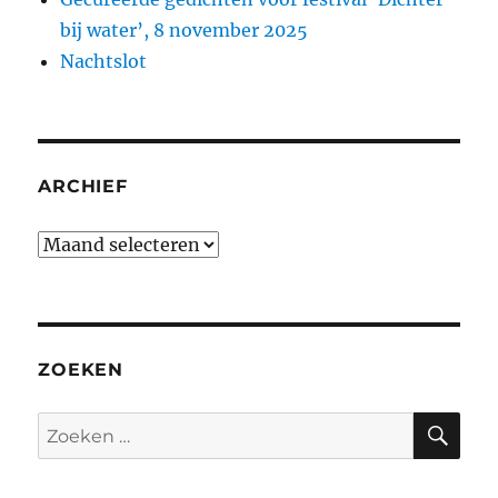
bij water’, 8 november 2025
Nachtslot
ARCHIEF
Archief
ZOEKEN
ZO
Zoeken
naar: