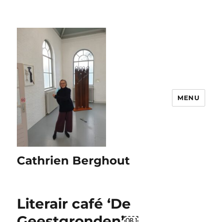
MENU
Cathrien Berghout
Literair café ‘De
Geestgronden’￼