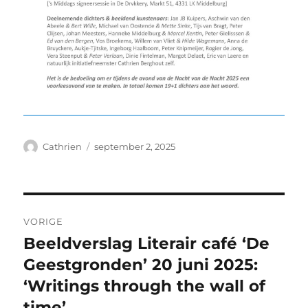
Auteur
Geplaatst
Cathrien
september 2, 2025
op
Bericht
VORIGE
navigatie
Beeldverslag Literair café ‘De
Vorig
bericht:
Geestgronden’ 20 juni 2025:
‘Writings through the wall of
time’.