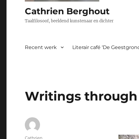
Cathrien Berghout
Taalfilosoof, beeldend kunstenaar en dichter
Recent werk
Literair café ‘De Geestgro
Writings through 
Auteur
Cathrien