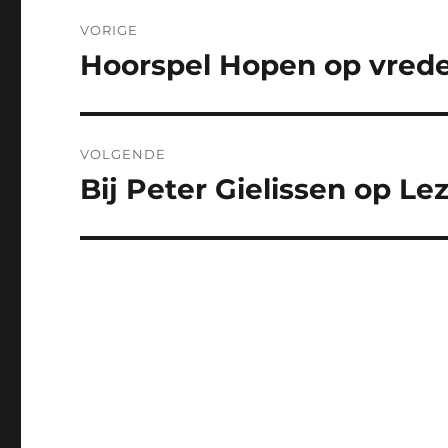
Bericht
VORIGE
navigatie
Hoorspel Hopen op vrede 
Vorig
bericht:
VOLGENDE
Bij Peter Gielissen op L
Volgend
bericht: