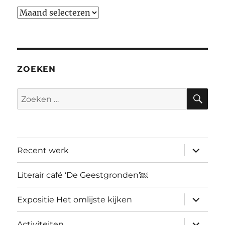
Archief
ZOEKEN
ZO
Zoeken
naar:
submen
Recent werk
uitvouw
Literair café ‘De Geestgronden’￼
submen
Expositie Het omlijste kijken
uitvouw
submen
Activiteiten