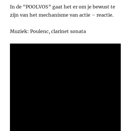
In de “POOLVOS” gaat het er om je bewust te
zijn van het mechanisme van actie – reactie.
Muziek: Poulenc, clarinet sonata