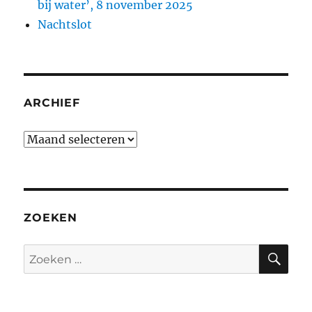
bij water’, 8 november 2025
Nachtslot
ARCHIEF
Archief
ZOEKEN
ZO
Zoeken
naar: